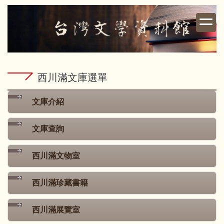
跳
到
主
要
內
容
西川滿文庫選單
區
文庫介紹
文庫查詢
西川滿文物室
西川滿珍藏書籍
西川滿展覽室