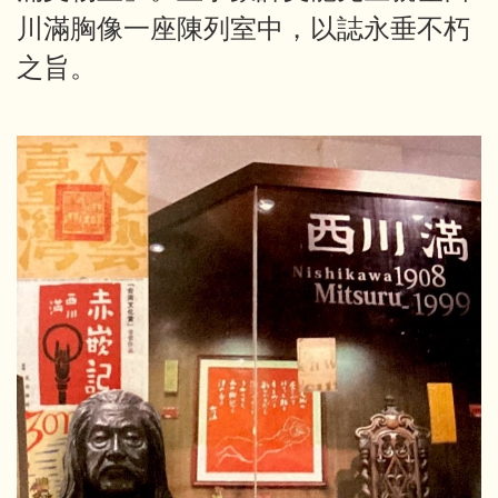
川滿胸像一座陳列室中，以誌永垂不朽
之旨。