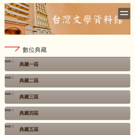
跳
到
主
要
內
容
區
數位典藏
典藏一區
典藏二區
典藏三區
典藏四區
典藏五區