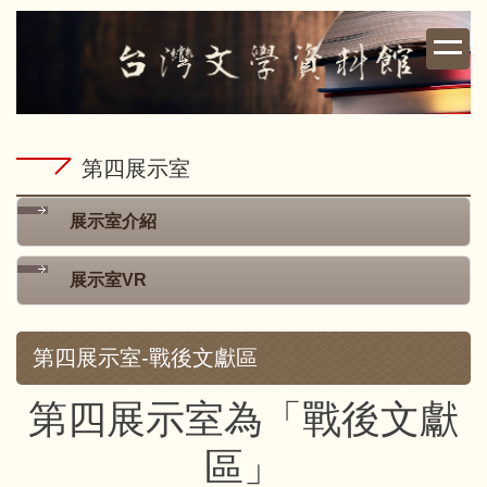
跳
到
主
要
內
容
第四展示室
區
展示室介紹
展示室VR
第四展示室-戰後文獻區
第四展示室為「戰後文獻
區」