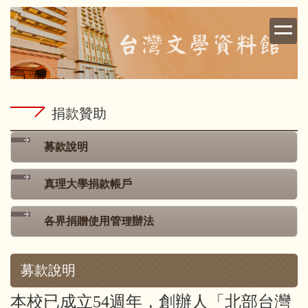
跳
到
主
要
內
容
區
捐款贊助
募款說明
真理大學捐款帳戶
各界捐贈使用管理辦法
募款說明
本校已成立54週年，創辦人「北部台灣