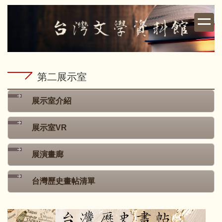
跳
到
主
要
內
容
第二展示室
區
展示室介紹
展示室VR
展演畫廊
台灣歷史畫帖清單