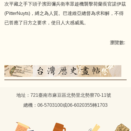
次平藏之手下頭子濱田彌兵衛率眾趁機襲擊荷蘭長官諾伊茲
(PitterNuyts)，縛之為人質。巴達維亞總督為求和解，不得
已答應了日方之要求，使日人大感威風。
瀏覽數:
地址：721臺南市麻豆區北勢里北勢寮70-11號
總機：06-5703100或06-6020355轉1703