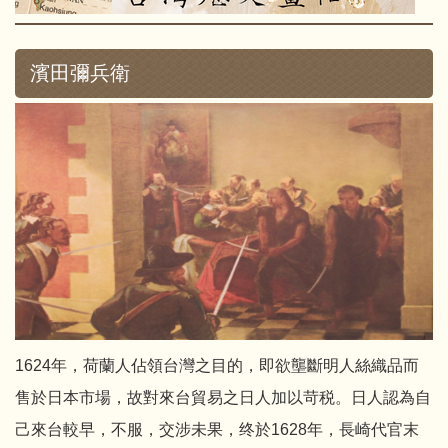
濱田彌兵衛
1624年，荷蘭人佔領台灣之目的，即欲壟斷明人絲織品而
售於日本市場，故對來台貿易之日人加以苛税。日人認為自
己來台較早，不服，交涉未果，终於1628年，長崎代官末