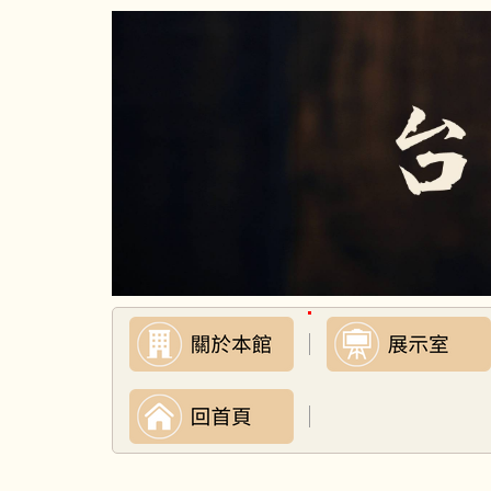
跳
到
主
要
內
容
區