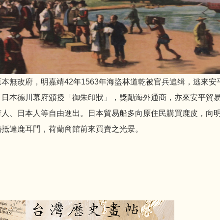
原本無改府，明嘉靖42年1563年海盜林道乾被官兵追缉，逃來
。日本德川幕府頒授「御朱印狀」，獎勵海外通商，亦來安平貿易。
荷人、日本人等自由進出。日本貿易船多向原住民購買鹿皮，向
船抵達鹿耳門，荷蘭商館前來買賣之光景。