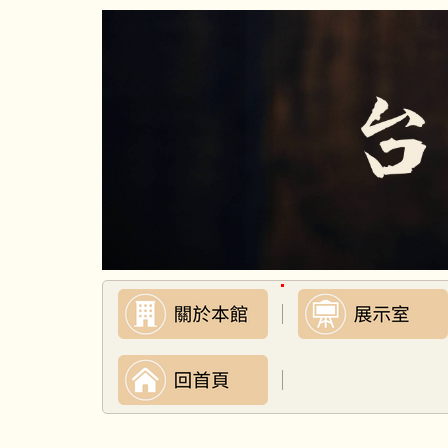
跳
到
主
要
內
容
區